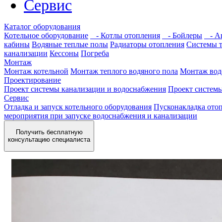
Сервис
Каталог оборудования
Котельное оборудование
- Котлы отопления
- Бойлеры
- Ав
кабины
Водяные теплые полы
Радиаторы отопления
Системы 
канализации
Кессоны
Погреба
Монтаж
Монтаж котельной
Монтаж теплого водяного пола
Монтаж вод
Проектирование
Проект системы канализации и водоснабжения
Проект систем
Сервис
Отладка и запуск котельного оборудования
Пусконакладка отоп
мероприятия при запуске водоснабжения и канализации
Получить бесплатную
консультацию специалиста