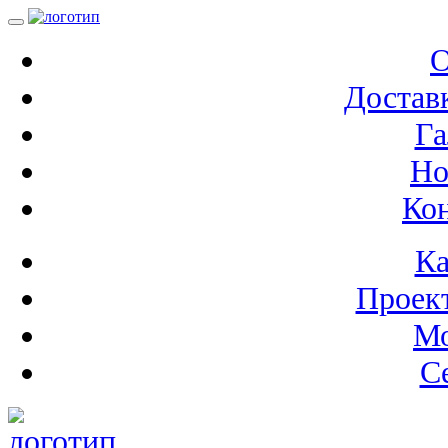
О
Доставк
Га
Но
Ко
Ка
Проек
М
С