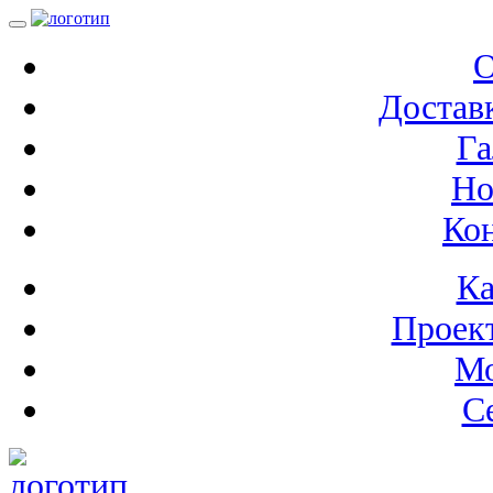
О
Доставк
Га
Но
Ко
Ка
Проек
М
С