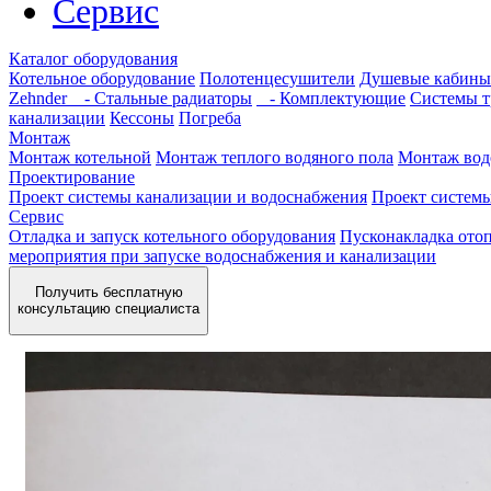
Сервис
Каталог оборудования
Котельное оборудование
Полотенцесушители
Душевые кабины
Zehnder
- Стальные радиаторы
- Комплектующие
Системы т
канализации
Кессоны
Погреба
Монтаж
Монтаж котельной
Монтаж теплого водяного пола
Монтаж вод
Проектирование
Проект системы канализации и водоснабжения
Проект систем
Сервис
Отладка и запуск котельного оборудования
Пусконакладка отоп
мероприятия при запуске водоснабжения и канализации
Получить бесплатную
консультацию специалиста