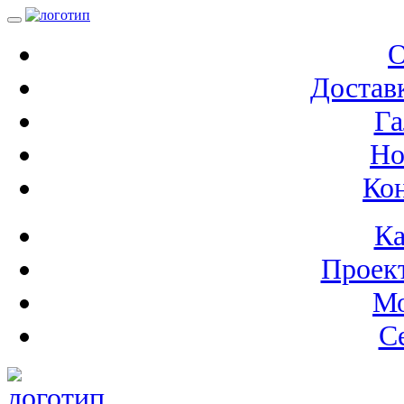
О
Доставк
Га
Но
Ко
Ка
Проек
М
С