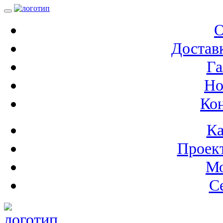
О
Доставк
Га
Но
Ко
Ка
Проек
М
С