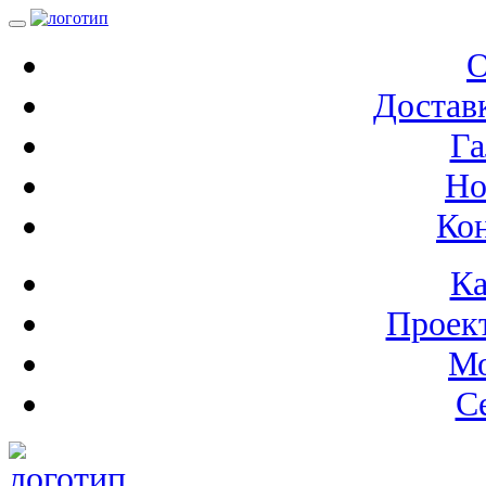
О
Доставк
Га
Но
Ко
Ка
Проек
М
С