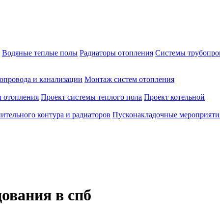
Водяные теплые полы
Радиаторы отопления
Системы трубопро
опровода и канализации
Монтаж систем отопления
ы отопления
Проект системы теплого пола
Проект котельной
ительного контура и радиаторов
Пусконакладочные мероприятия
ования в спб