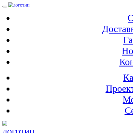
О
Доставк
Га
Но
Ко
Ка
Проек
М
С