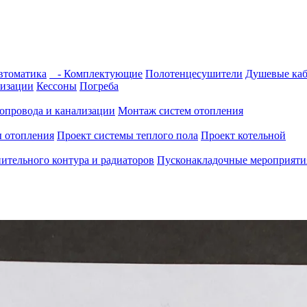
томатика
- Комплектующие
Полотенцесушители
Душевые ка
изации
Кессоны
Погреба
опровода и канализации
Монтаж систем отопления
ы отопления
Проект системы теплого пола
Проект котельной
ительного контура и радиаторов
Пусконакладочные мероприятия