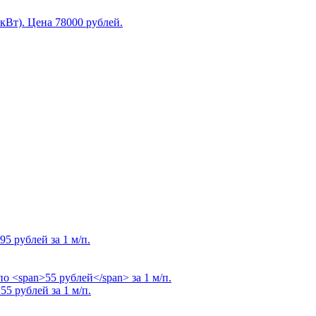
 кВт). Цена
78000 рублей
.
95 рублей
за 1 м/п.
о
55 рублей
за 1 м/п.