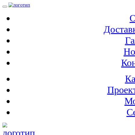
О
Доставк
Га
Но
Ко
Ка
Проек
М
С