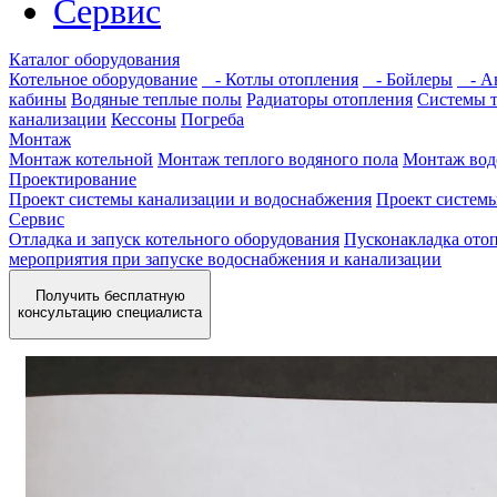
Сервис
Каталог оборудования
Котельное оборудование
- Котлы отопления
- Бойлеры
- Ав
кабины
Водяные теплые полы
Радиаторы отопления
Системы 
канализации
Кессоны
Погреба
Монтаж
Монтаж котельной
Монтаж теплого водяного пола
Монтаж вод
Проектирование
Проект системы канализации и водоснабжения
Проект систем
Сервис
Отладка и запуск котельного оборудования
Пусконакладка отоп
мероприятия при запуске водоснабжения и канализации
Получить бесплатную
консультацию специалиста