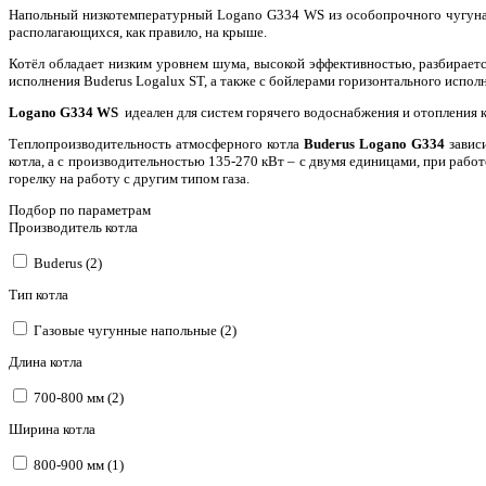
Напольный низкотемпературный Logano G334 WS из особопрочного чугуна 
располагающихся, как правило, на крыше.
Котёл обладает низким уровнем шума, высокой эффективностью, разбираетс
исполнения Buderus Logalux ST, а также с бойлерами горизонтального испол
Logano G334 WS
идеален для систем горячего водоснабжения и отопления 
Теплопроизводительность атмосферного котла
Buderus Logano G334
зависи
котла, а с производительностью 135-270 кВт – с двумя единицами, при раб
горелку на работу с другим типом газа.
Подбор по параметрам
Производитель котла
Buderus (2)
Тип котла
Газовые чугунные напольные (2)
Длина котла
700-800 мм (2)
Ширина котла
800-900 мм (1)