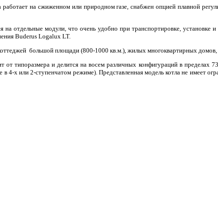
работает на сжиженном или природном газе, снабжен опцией плавной регули
я на отдельные модули, что очень удобно при транспортировке, установке и
нения Buderus Logalux LT.
коттеджей большой площади (800-1000 кв.м.), жилых многоквартирных домов,
т от типоразмера и делится на восем различных конфигураций в пределах 73
оте в 4-х или 2-ступенчатом режиме). Представленная модель котла не имеет 