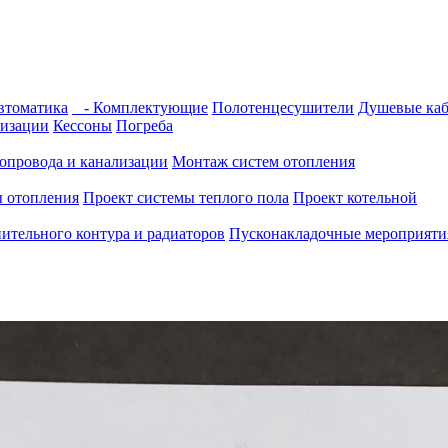
томатика
- Комплектующие
Полотенцесушители
Душевые ка
изации
Кессоны
Погреба
опровода и канализации
Монтаж систем отопления
ы отопления
Проект системы теплого пола
Проект котельной
ительного контура и радиаторов
Пусконакладочные мероприятия