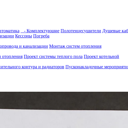
томатика
- Комплектующие
Полотенцесушители
Душевые ка
изации
Кессоны
Погреба
опровода и канализации
Монтаж систем отопления
ы отопления
Проект системы теплого пола
Проект котельной
ительного контура и радиаторов
Пусконакладочные мероприятия