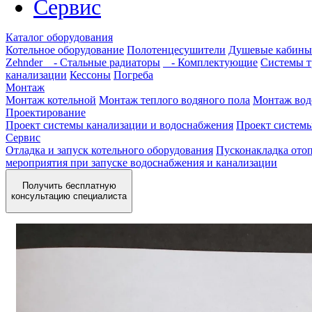
Сервис
Каталог оборудования
Котельное оборудование
Полотенцесушители
Душевые кабины
Zehnder
- Стальные радиаторы
- Комплектующие
Системы т
канализации
Кессоны
Погреба
Монтаж
Монтаж котельной
Монтаж теплого водяного пола
Монтаж вод
Проектирование
Проект системы канализации и водоснабжения
Проект систем
Сервис
Отладка и запуск котельного оборудования
Пусконакладка отоп
мероприятия при запуске водоснабжения и канализации
Получить бесплатную
консультацию специалиста