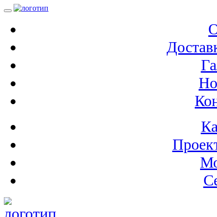
О
Доставк
Га
Но
Ко
Ка
Проек
М
С