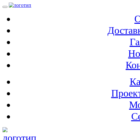
О
Доставк
Га
Но
Ко
Ка
Проек
М
С