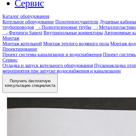
Сервис
Каталог оборудования
Котельное оборудование
Полотенцесушители
Душевые кабины
трубопроводов
- Полиэтиленовые трубы
- Металлопластико
- Фитинги Sanext
Внутрипольные конвекторы
Автономные к
Монтаж
Монтаж котельной
Монтаж теплого водяного пола
Монтаж вод
Проектирование
Проект системы канализации и водоснабжения
Проект систем
Сервис
Отладка и запуск котельного оборудования
Пусконакладка отоп
мероприятия при запуске водоснабжения и канализации
Получить бесплатную
консультацию специалиста