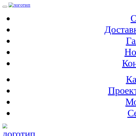
О
Доставк
Га
Но
Ко
Ка
Проек
М
С