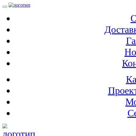
О
Доставк
Га
Но
Ко
Ка
Проек
М
С