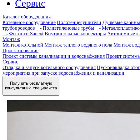
Сервис
Каталог оборудования
Котельное оборудование
Полотенцесушители
Душевые кабины
трубопроводов
- Полиэтиленовые трубы
- Металлопластико
- Фитинги Sanext
Внутрипольные конвекторы
Автономные к
Монтаж
Монтаж котельной
Монтаж теплого водяного пола
Монтаж вод
Проектирование
Проект системы канализации и водоснабжения
Проект систем
Сервис
Отладка и запуск котельного оборудования
Пусконакладка отоп
мероприятия при запуске водоснабжения и канализации
Получить бесплатную
консультацию специалиста