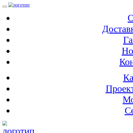
О
Доставк
Га
Но
Ко
Ка
Проек
М
С