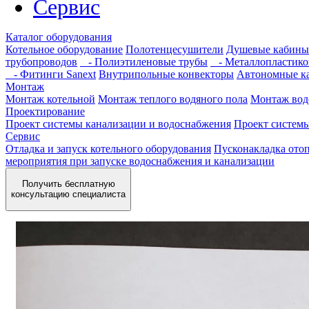
Сервис
Каталог оборудования
Котельное оборудование
Полотенцесушители
Душевые кабины
трубопроводов
- Полиэтиленовые трубы
- Металлопластико
- Фитинги Sanext
Внутрипольные конвекторы
Автономные к
Монтаж
Монтаж котельной
Монтаж теплого водяного пола
Монтаж вод
Проектирование
Проект системы канализации и водоснабжения
Проект систем
Сервис
Отладка и запуск котельного оборудования
Пусконакладка отоп
мероприятия при запуске водоснабжения и канализации
Получить бесплатную
консультацию специалиста