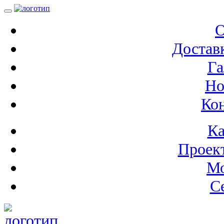
О
Доставк
Га
Но
Ко
Ка
Проек
М
С