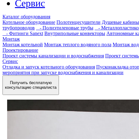
Сервис
Каталог оборудования
Котельное оборудование
Полотенцесушители
Душевые кабины
трубопроводов
- Полиэтиленовые трубы
- Металлопластико
- Фитинги Sanext
Внутрипольные конвекторы
Автономные к
Монтаж
Монтаж котельной
Монтаж теплого водяного пола
Монтаж вод
Проектирование
Проект системы канализации и водоснабжения
Проект систем
Сервис
Отладка и запуск котельного оборудования
Пусконакладка отоп
мероприятия при запуске водоснабжения и канализации
Получить бесплатную
консультацию специалиста