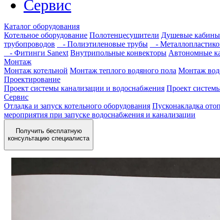
Сервис
Каталог оборудования
Котельное оборудование
Полотенцесушители
Душевые кабины
трубопроводов
- Полиэтиленовые трубы
- Металлопластико
- Фитинги Sanext
Внутрипольные конвекторы
Автономные к
Монтаж
Монтаж котельной
Монтаж теплого водяного пола
Монтаж вод
Проектирование
Проект системы канализации и водоснабжения
Проект систем
Сервис
Отладка и запуск котельного оборудования
Пусконакладка отоп
мероприятия при запуске водоснабжения и канализации
Получить бесплатную
консультацию специалиста