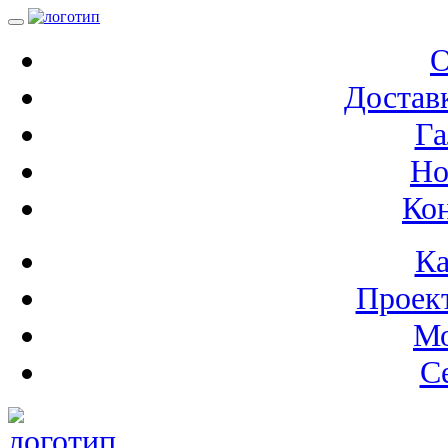
О
Доставк
Га
Но
Ко
Ка
Проек
М
С