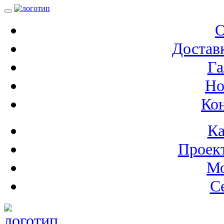
О
Доставк
Га
Но
Ко
Ка
Проек
М
С