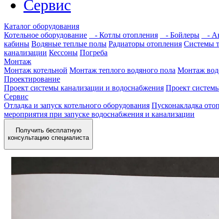
Сервис
Каталог оборудования
Котельное оборудование
- Котлы отопления
- Бойлеры
- Ав
кабины
Водяные теплые полы
Радиаторы отопления
Системы 
канализации
Кессоны
Погреба
Монтаж
Монтаж котельной
Монтаж теплого водяного пола
Монтаж вод
Проектирование
Проект системы канализации и водоснабжения
Проект систем
Сервис
Отладка и запуск котельного оборудования
Пусконакладка отоп
мероприятия при запуске водоснабжения и канализации
Получить бесплатную
консультацию специалиста